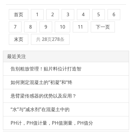
首页
1
2
3
4
5
6
7
8
9
10
11
下一页
末页
共
28
页
278
条
最近关注
告别粗放管理！贴片料位计打造智
如何测定混凝土的“初凝”和“终
悬臂梁传感器的优势以及应用？
“水”与“减水剂”在混凝土中的
PH计，PH值计量，PH值测量，PH值分