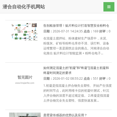
潜合自动化手机网站
导航
告别粗放管理！贴片料位计打造智慧安全粉料仓
日期：
2026-07-31 14:24:35
点击：
169
好评：
0
在混凝土搅拌站、粉体建材生产场景中，水泥、
粉煤灰、矿粉等粉料仓库存不清、误打料、设备
运维繁琐一直是困扰企业的痛点。河南潜合自动
化推出 贴片料位计智能监测 + 粉料仓电子...
如何测定混凝土的“初凝”和“终凝”‖混凝土初凝和
终凝时间测定的要求
日期：
2026-01-02 08:55:22
点击：
551
好评：
0
1.初凝是指混凝土拌合物失去塑性、开始产生强度
的时间节点，此时用维卡仪的初凝针测试，针沉
入拌合物的深度不超过规定值。 2.终凝是指混凝
土拌合物完全失去塑性、强度快速发展...
悬臂梁传感器的优势以及应用？