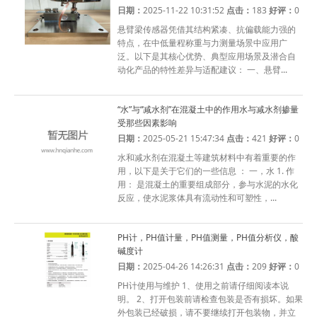
日期：
2025-11-22 10:31:52
点击：
183
好评：
0
悬臂梁传感器凭借其结构紧凑、抗偏载能力强的
特点，在中低量程称重与力测量场景中应用广
泛。以下是其核心优势、典型应用场景及潜合自
动化产品的特性差异与适配建议： 一、悬臂...
“水”与“减水剂”在混凝土中的作用水与减水剂掺量
受那些因素影响
日期：
2025-05-21 15:47:34
点击：
421
好评：
0
水和减水剂在混凝土等建筑材料中有着重要的作
用，以下是关于它们的一些信息 ： 一，水 1. 作
用： 是混凝土的重要组成部分，参与水泥的水化
反应，使水泥浆体具有流动性和可塑性，...
PH计，PH值计量，PH值测量，PH值分析仪，酸
碱度计
日期：
2025-04-26 14:26:31
点击：
209
好评：
0
PH计使用与维护 1、使用之前请仔细阅读本说
明。 2、打开包装前请检查包装是否有损坏。如果
外包装已经破损，请不要继续打开包装物，并立