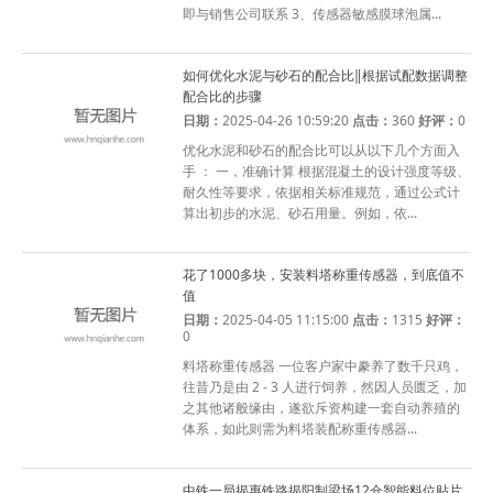
即与销售公司联系 3、传感器敏感膜球泡属...
如何优化水泥与砂石的配合比‖根据试配数据调整
配合比的步骤
日期：
2025-04-26 10:59:20
点击：
360
好评：
0
优化水泥和砂石的配合比可以从以下几个方面入
手 ： 一，准确计算 根据混凝土的设计强度等级、
耐久性等要求，依据相关标准规范，通过公式计
算出初步的水泥、砂石用量。例如，依...
花了1000多块，安装料塔称重传感器，到底值不
值
日期：
2025-04-05 11:15:00
点击：
1315
好评：
0
料塔称重传感器 一位客户家中豢养了数千只鸡，
往昔乃是由 2 - 3 人进行饲养，然因人员匮乏，加
之其他诸般缘由，遂欲斥资构建一套自动养殖的
体系，如此则需为料塔装配称重传感器...
中铁一局揭惠铁路揭阳制梁场12仓智能料位贴片