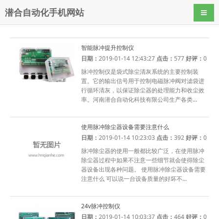
潜合自动化手机网站
导航
智能脉冲提升控制仪
日期：
2019-01-14 12:43:27
点击：
577
好评：
0
脉冲控制仪是袋式除尘清灰系统的主要控制装
置。它的输出信号用于控制电磁脉冲阀对滤袋进
行循环清灰，以保证除尘器的处理能力和收尘效
率。河南潜合自动化科技有限公司生产各类...
使用脉冲除尘器设备需要注意什么
日期：
2019-01-14 10:23:03
点击：
392
好评：
0
脉冲除尘器的使用一般都比较广泛，在使用脉冲
除尘器过程中如果不注意一些细节就会使得除尘
器设备出现各种问题。 使用脉冲除尘器设备需要
注意什么 可以说一台设备质量的好坏不...
24v脉冲控制仪
日期：
2019-01-14 10:03:37
点击：
464
好评：
0