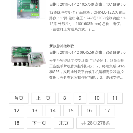
日期：
2019-01-12 10:57:49
点击：
407
好评：
0
12路脉冲控制仪 产品规格：QHK-LC-12D/A 输出
路数：12路 输出电压：24V或220V 控制功能：1-
12路 外形尺寸：16016085(mm) 总价：电仪。
（请拨打上方联系方式。）...
新款脉冲控制仪
日期：
2019-01-12 09:45:59
点击：
363
好评：
0
云平台智能除尘控制终端 产品介绍 1、终端采用
工业级单片机作为控制核心； 2、终端集成GPRS
和GPS，实现通过云平台或手机远程定位和监控
数据，并具有远程操作的功能； 3、终端支持...
首页
上一页
8
9
10
11
12
13
14
15
16
17
18
下一页
末页
共
28
页
278
条